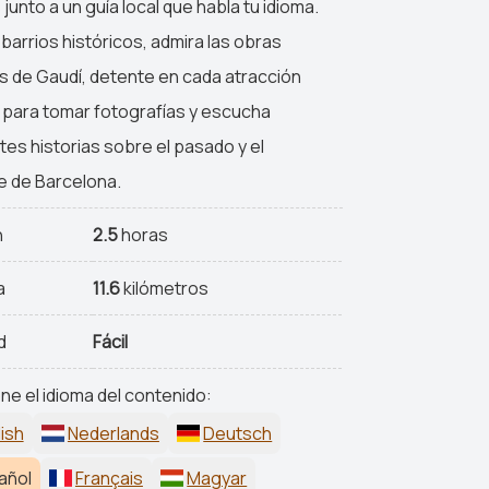
junto a un guía local que habla tu idioma.
barrios históricos, admira las obras
 de Gaudí, detente en cada atracción
l para tomar fotografías y escucha
tes historias sobre el pasado y el
e de Barcelona.
n
2.5
horas
a
11.6
kilómetros
d
Fácil
ne el idioma del contenido:
ish
Nederlands
Deutsch
añol
Français
Magyar