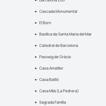
Cascada Monumental
El Born
Basílica de Santa Maria del Mar
Catedral de Barcelona
Passeig de Gràcia
Casa Amatller
Casa Batlló
Casa Milà (La Pedrera)
Sagrada Família