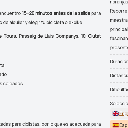
naranjas 
Recorre 
 encuentro
15–20 minutos antes de la salida
para
maestras
 de alquiler y elegir tu bicicleta o e-bike.
principa
 Tours, Passeig de Lluís Companys, 10, Ciutat
fascinan
present
Duració
eta
rado
Distanci
as soleados
Dificulta
Seleccio
Engl
aptadas para ciclistas, por lo que es adecuada para
Esp