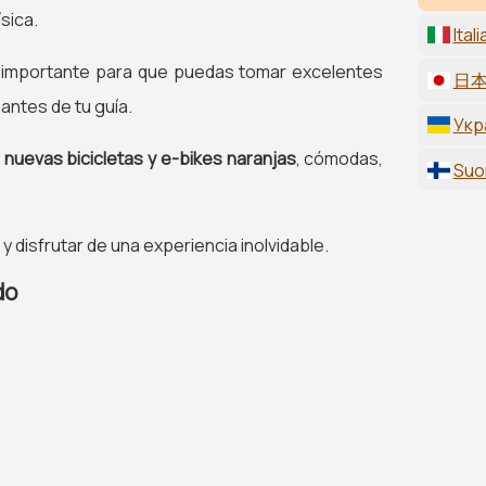
ísica.
Ital
mportante para que puedas tomar excelentes
日本
antes de tu guía.
Укр
s
nuevas bicicletas y e-bikes naranjas
, cómodas,
Suo
 disfrutar de una experiencia inolvidable.
do