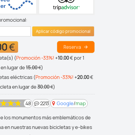
promocional:
Aplicar código promocional
00
€
Reserva
leta(s) (
Promoción -33%!
+
10.00
€
por 1
a en lugar de
15.00
€
)
letas eléctricas (
Promoción -33%!
+
20.00
€
icleta en lugar de
30.00
€
)
4.8
2213
Google
/
map
e los monumentos más emblemáticos de
a en nuestras nuevas bicicletas y e-bikes