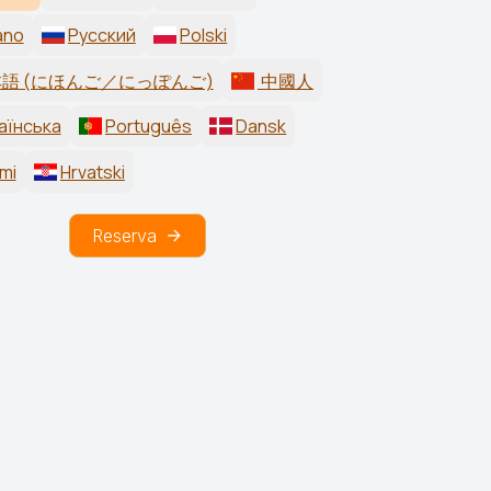
iano
Русский
Polski
語 (にほんご／にっぽんご)
中國人
аїнська
Português
Dansk
mi
Hrvatski
Reserva