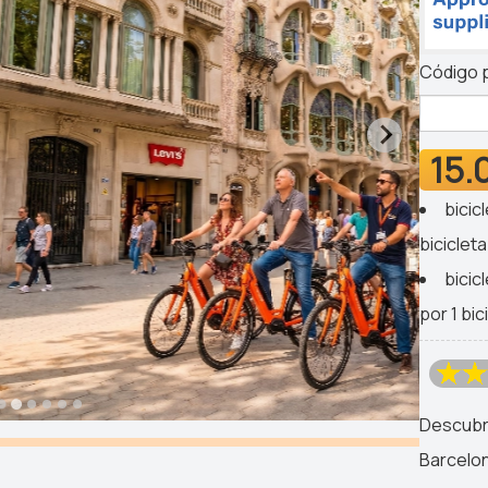
Código 
15.
bicic
biciclet
bicic
por 1 bic
Descubr
Barcelon