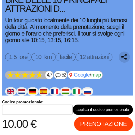
ATTRAZIONI D...
Un tour guidato localmente dei 10 luoghi più famosi
della città. Al momento della prenotazione, scegli il
giorno e l'orario che preferisci. Il tour si svolge ogni
giorno alle 10:15, 13:15, 16:15.
1.5 ore
10 km
facile
12 attrazioni
4.7
52
Google
/
map
Codice promozionale:
bicicletta(i) (
Promozione -33%!
+
10.00
€
per 1 bicicletta
applica il codice promozionale
invece di
15.00
€
)
bici elettriche (
Promozione -33%!
+
20.00
€
per 1 bicicletta
10.00
€
PRENOTAZIONE
invece di
30.00
€
)