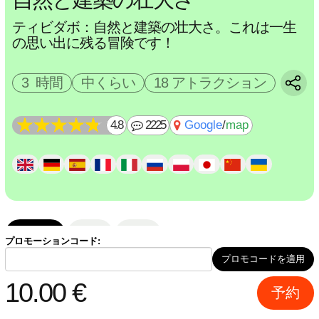
ティビダボ：自然と建築の壮大さ。これは一生
の思い出に残る冒険です！
3 時間
中くらい
18 アトラクション
4.8
2225
Google
/
map
ルート
手順
説明
プロモーションコード:
プロモコードを適用
凱旋門 (がいせんもん)
10.00
€
予約