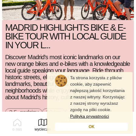
MADRID HIGHLIGHTS BIKE & E-
BIKE TOUR WITH LOCAL GUIDE
IN YOUR L...
Discover Madrid’s most iconic landmarks on our
new orange bikes and e-bikes with a knowledgeable
local guide speaking your language. Ride through
historic streets, elegant boulevards, royal
Ta strona korzysta z plików
landmarks, beautiful parks, and vibrant
cookie, aby zapewnić
neighborhoods while enjoying fascinating stories
najlepszą jakość korzystania
about Madrid’s history, culture, and daily life.
z naszej witryny. Korzystając
z naszej strony wyrażasz
zgodę na pliki cookie.
2.5 godziny
20 km
średni
Polityka prywatności
19 wdzięki kobiece
OK
o nas
wycieczki
wynajem
profil