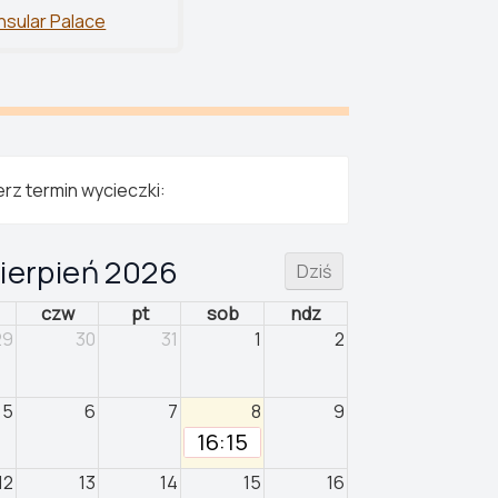
Insular Palace
rz termin wycieczki:
ierpień 2026
Dziś
czw
pt
sob
ndz
29
30
31
1
2
5
6
7
8
9
16:15
12
13
14
15
16