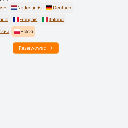
ish
Nederlands
Deutsch
añol
Français
Italiano
ский
Polski
Rezerwować