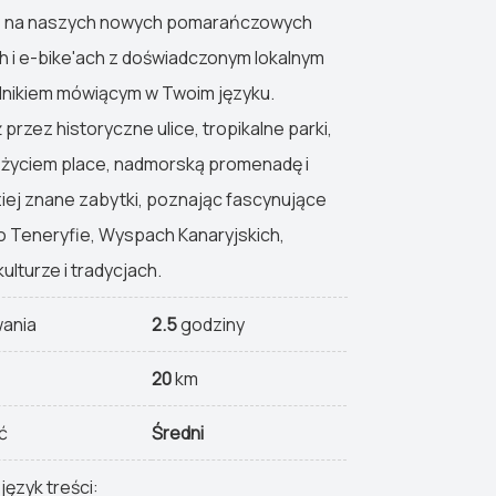
e na naszych nowych pomarańczowych
 i e-bike'ach z doświadczonym lokalnym
nikiem mówiącym w Twoim języku.
 przez historyczne ulice, tropikalne parki,
 życiem place, nadmorską promenadę i
iej znane zabytki, poznając fascynujące
 o Teneryfie, Wyspach Kanaryjskich,
kulturze i tradycjach.
wania
2.5
godziny
20
km
ć
Średni
język treści: