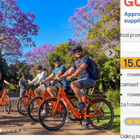
Kod pro
15.
rower
zamiast
rower
za 1 row
Odkryj n