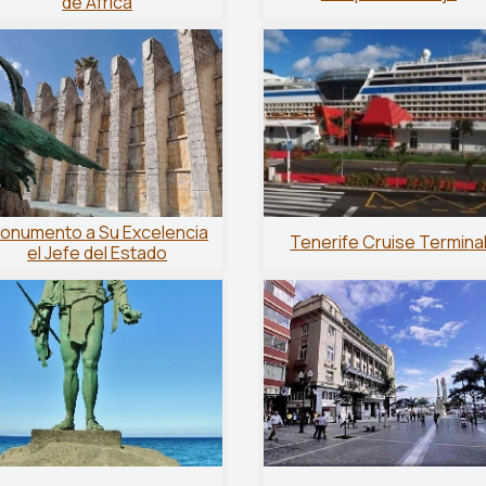
de África
onumento a Su Excelencia
Tenerife Cruise Termina
el Jefe del Estado