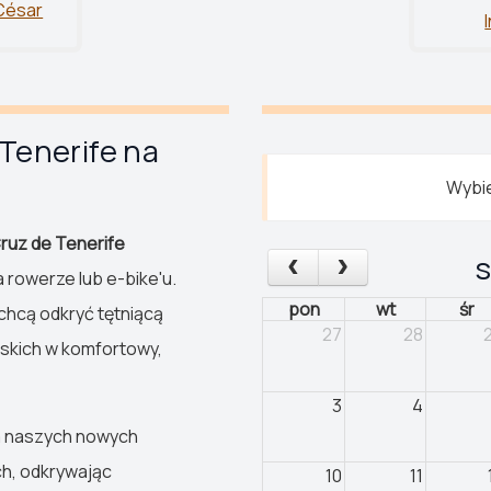
César
Tenerife na
Wybie
ruz de Tenerife
s
 rowerze lub e-bike'u.
pon
wt
śr
 chcą odkryć tętniącą
27
28
jskich w komfortowy,
3
4
na naszych nowych
h, odkrywając
10
11