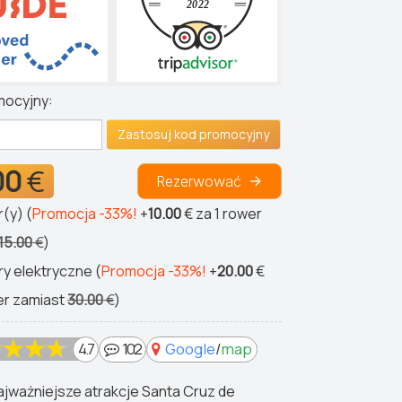
mocyjny:
Zastosuj kod promocyjny
00
€
Rezerwować
(y) (
Promocja -33%!
+
10.00
€
za 1 rower
15.00
€
)
y elektryczne (
Promocja -33%!
+
20.00
€
er zamiast
30.00
€
)
4.7
102
Google
/
map
ajważniejsze atrakcje Santa Cruz de