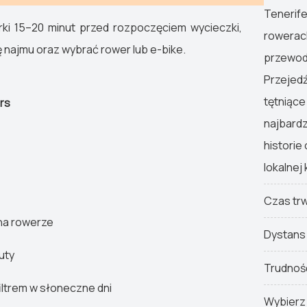
Tenerif
rki 15–20 minut przed rozpoczęciem wycieczki
,
rowerach
najmu oraz wybrać rower lub e-bike.
przewod
Przejedź
tętniące
urs
najbardz
historie
lokalnej 
Czas tr
 na rowerze
Dystans
uty
Trudnoś
iltrem w słoneczne dni
Wybierz 