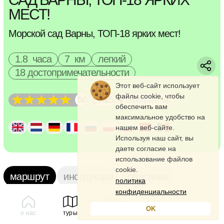
МЕСТ!
Морской сад Варны, ТОП-18 ярких мест!
1.8 часа
7 км
легкий
18 достопримечательности
Этот веб-сайт использует
файлы cookie, чтобы
5.0
325
Google
/
map
обеспечить вам
максимальное удобство на
нашем веб-сайте.
Используя наш сайт, вы
даете согласие на
использование файлов
cookie.
маршрут
инструкции
описание
политика
конфиденциальности
МОРСКОЙ САД
OK
о нас
туры
аренда
профиль