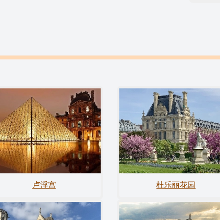
卢浮宫
杜乐丽花园