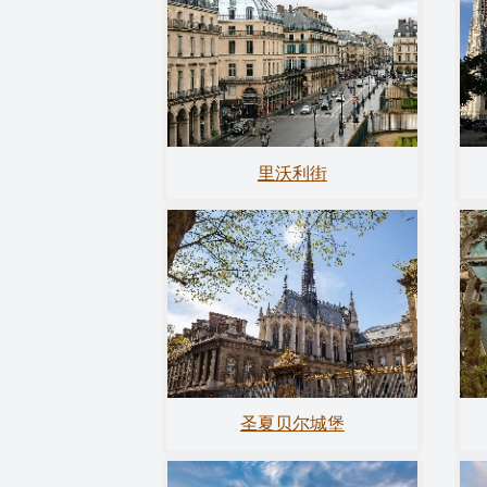
里沃利街
圣夏贝尔城堡