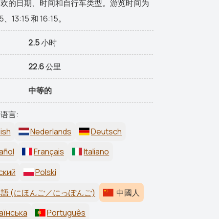
喜欢的日期、时间和自行车类型。游览时间为
5、13:15 和 16:15。
2.5
小时
22.6
公里
中等的
语言:
ish
Nederlands
Deutsch
añol
Français
Italiano
ский
Polski
語 (にほんご／にっぽんご)
中國人
аїнська
Português