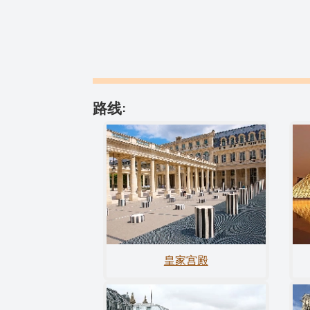
路线:
皇家宫殿