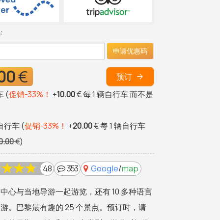
:
申请优惠码
00
€
预订
 (
促销-33%！
+
10.00
€
每 1 辆自行车 而不是
行车 (
促销-33%！
+
20.00
€
每 1 辆自行车
0.00
€
)
4.8
353
Google
/
map
中心与当地导游一起游览，还有 10 多种语言
游。巴黎最有趣的 25 个景点。预订时，请