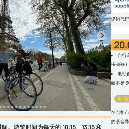
促销代码
20.
自行车
15.00
€
)
电动自
而不是
3
在巴黎市
的语音导
游览时间为每天的 10:15、13:15 和