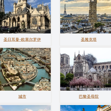
圣日耳曼-欧塞尔罗伊
圣雅克塔
城市
巴黎圣母院