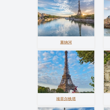
塞纳河
埃菲尔铁塔