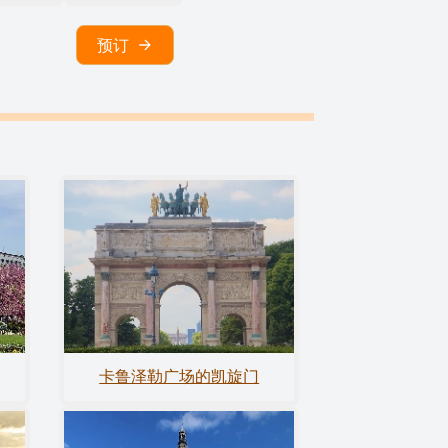
预订
卡鲁泽勒广场的凯旋门