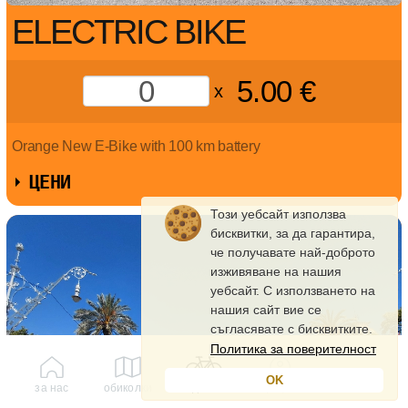
ELECTRIC BIKE
5.00
€
x
Orange New E-Bike with 100 km battery
ЦЕНИ
Този уебсайт използва
бисквитки, за да гарантира,
че получавате най-доброто
изживяване на нашия
уебсайт. С използването на
нашия сайт вие се
съгласявате с бисквитките.
Политика за поверителност
OK
за нас
обиколки
под наем
профил