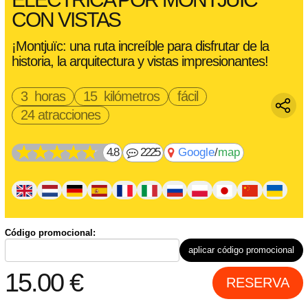
CON VISTAS
¡Montjuïc: una ruta increíble para disfrutar de la
historia, la arquitectura y vistas impresionantes!
3 horas
15 kilómetros
fácil
24 atracciones
4.8
2225
Google
/
map
bicicleta(s) (
Promoción -33%!
+
10.00
€
por 1 bicicleta en
Código promocional:
lugar de
15.00
€
)
aplicar código promocional
bicicletas eléctricas (
Promoción -33%!
+
20.00
€
por 1
bicicleta en lugar de
30.00
€
)
15.00
€
RESERVA