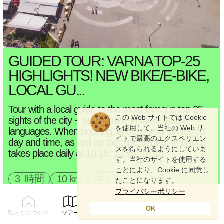
GUIDED TOUR: VARNA TOP-25
HIGHLIGHTS! NEW BIKE/E-BIKE,
LOCAL GU...
Tour with a local guide to the most famous top 25
この Web サイトでは Cookie
sights of the city + audio guide in more than 8
を使用して、当社の Web サ
languages. When booking, choose your preferred
イトで最高のエクスペリエン
day and time, as well as the type of bike. The tour
スを得られるようにしていま
takes place daily at 10:15, 13:15, 16:15.
す。当社のサイトを使用する
ことにより、Cookie に同意し
3 時間
10 km
中くらい
たことになります。
26 アトラクション
プライバシーポリシー
OK
私たちについて
ツアー
家賃
プロフィール
5.0
325
Google
/
map