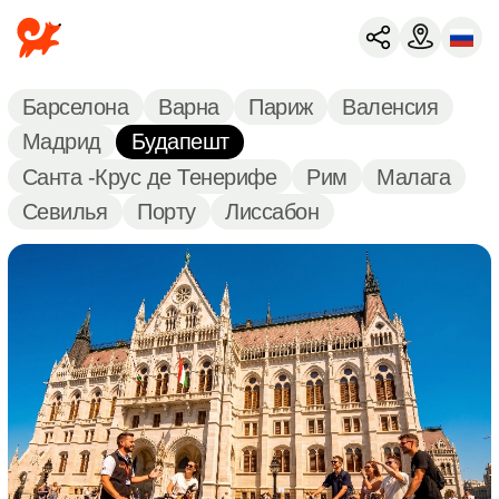
Барселона
Варна
Париж
Валенсия
Мадрид
Будапешт
Санта -Крус де Тенерифе
Рим
Малага
Севилья
Порту
Лиссабон