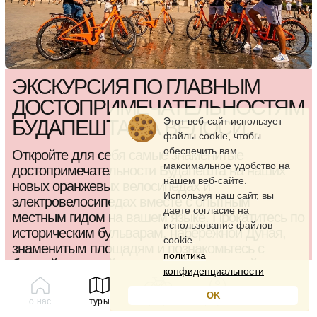
ЭКСКУРСИЯ ПО ГЛАВНЫМ
ДОСТОПРИМЕЧАТЕЛЬНОСТЯМ
Этот веб-сайт использует
БУДАПЕШТА НА ВЕЛОСИ...
файлы cookie, чтобы
обеспечить вам
Откройте для себя самые знаменитые
максимальное удобство на
достопримечательности Будапешта на наших
нашем веб-сайте.
новых оранжевых велосипедах и
Используя наш сайт, вы
электровелосипедах вместе с опытным
даете согласие на
местным гидом на вашем языке. Прокатитесь по
использование файлов
историческим бульварам, набережной Дуная,
cookie.
знаменитым площадям и познакомьтесь с
политика
богатой историей и культурой венгерской
конфиденциальности
столицы.
OK
о нас
туры
аренда
профиль
2.5 часа
20 км
легкий