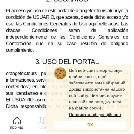
El acceso y/o uso de este portal de orangefox.tours atribuye la
condición de USUARIO, que acepta, desde dicho acceso y/o
uso, las Condiciones Generales de Uso aquí reflejadas. Las
citadas Condiciones serán de aplicación
independientemente de las Condiciones Generales de
Contratación que en su caso resulten de obligado
cumplimiento.
3. USO DEL PORTAL
Цей веб-сайт використовує
orangefox.tours proporciona el acceso a multitud de
файли cookie, щоб
informaciones, servicios, programas o datos (en adelante, “los
забезпечити вам найкращий
contenidos”) en Internet pertenecientes a “Orange Fox” o a
досвід використання нашого
sus licenciantes a los que el USUARIO pueda tener acceso.
веб-сайту. Використовуючи
El USUARIO asume la responsabilidad del uso del portal.
наш сайт, ви погоджуєтеся
Dicha responsabilidad se extiende al registro que fuese
на файли cookie.
necesario para acceder a determinados servicios o
Політика конфіденційності
contenidos.
OK
про нас
тури
оренда
профіль
En dicho registro el USUARIO será responsable de aportar