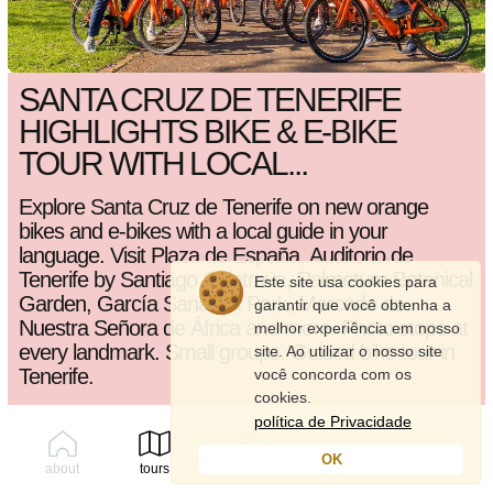
SANTA CRUZ DE TENERIFE
HIGHLIGHTS BIKE & E-BIKE
TOUR WITH LOCAL...
Explore Santa Cruz de Tenerife on new orange
bikes and e-bikes with a local guide in your
language. Visit Plaza de España, Auditorio de
Tenerife by Santiago Calatrava, Palmetum Botanical
Este site usa cookies para
Garden, García Sanabria Park, Mercado de
garantir que você obtenha a
Nuestra Señora de África and more. Photo stops at
melhor experiência em nosso
every landmark. Small groups. Guided bike tour in
site. Ao utilizar o nosso site
Tenerife.
você concorda com os
cookies.
política de Privacidade
2.5 horas
20 quilômetros
medium
20 atrações
OK
about
tours
rent
profile