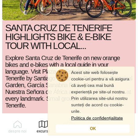
SANTA CRUZ DE TENERIFE
HIGHLIGHTS BIKE & E-BIKE
TOUR WITH LOCAL...
Explore Santa Cruz de Tenerife on new orange
bikes and e-bikes with a local guide in your
language. Visit Plaza de España, Auditorio de
Acest site web folosește
Tenerife by Santiago Calatrava, Palmetum Botanical
cookie-uri pentru a vă asigura
Garden, García Sanabria Park, Mercado de
că aveți cea mai bună
Nuestra Señora de África and more. Photo stops at
experiență pe site-ul nostru.
every landmark. Small groups. Guided bike tour in
Prin utilizarea site-ului nostru
Tenerife.
sunteți de acord cu cookie-
urile.
Politica de confidențialitate
2.5 ore
20 km
mediu
20 atractii
OK
despre noi
excursii
chirie
profil
4.7
102
Google
/
map